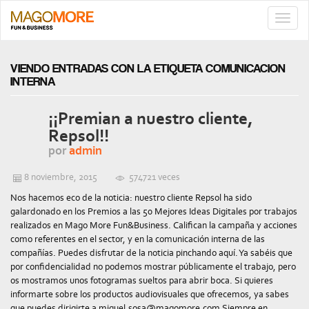
TOGG
NAVIG
VIENDO ENTRADAS CON LA ETIQUETA COMUNICACION
INTERNA
¡¡Premian a nuestro cliente,
Repsol!!
por
admin
8 noviembre, 2015
574721 veces
Nos hacemos eco de la noticia: nuestro cliente Repsol ha sido
galardonado en los Premios a las 50 Mejores Ideas Digitales por trabajos
realizados en Mago More Fun&Business. Califican la campaña y acciones
como referentes en el sector, y en la comunicación interna de las
compañías. Puedes disfrutar de la noticia pinchando aquí. Ya sabéis que
por confidencialidad no podemos mostrar públicamente el trabajo, pero
os mostramos unos fotogramas sueltos para abrir boca. Si quieres
informarte sobre los productos audiovisuales que ofrecemos, ya sabes
que puedes dirigirte a miguel.sosa@magomore.com Siempre en