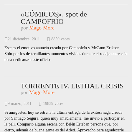
«CÓMICOS», spot de
CAMPOFRÍO
por
Mago More
21 diciembre, 2011
8859 veces
Este es el emotivo anuncio creado por Campofrío y McCann Erikson.
Sólo por los desternillantes momentos vividos durante el rodaje merece la
pena dedicarse a este oficio.
TORRENTE IV. LETHAL CRISIS
por
Mago More
9 marzo, 2011
19839 veces
Sí amiguetes: hoy se estrena la última entrega de la exitosa saga creada
por Santiago Segura, quien muy amablemente, me invitó a participar en
la peli. Comparto alguna escena con Belén Esteban persona que, por
cierto, además de buena gente es del Atleti. Aprovecho para agradecerle