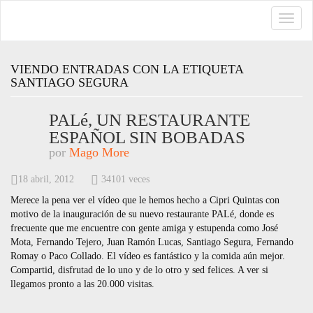
TOGG
NAVI
VIENDO ENTRADAS CON LA ETIQUETA
SANTIAGO SEGURA
PALé, UN RESTAURANTE
ESPAÑOL SIN BOBADAS
por
Mago More
18 abril, 2012
34101 veces
Merece la pena ver el vídeo que le hemos hecho a Cipri Quintas con
motivo de la inauguración de su nuevo restaurante PALé, donde es
frecuente que me encuentre con gente amiga y estupenda como José
Mota, Fernando Tejero, Juan Ramón Lucas, Santiago Segura, Fernando
Romay o Paco Collado. El vídeo es fantástico y la comida aún mejor.
Compartid, disfrutad de lo uno y de lo otro y sed felices. A ver si
llegamos pronto a las 20.000 visitas.