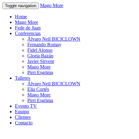
Mago More
Toggle navigation
Home
Mago More
Fede de Juan
Conferencias
Álvaro Neil BICICLOWN
Fernando Romay
Fidel Alonso
Gloria Bazán
Javier Sirvent
Mago More
Pirri Esgrima
Talleres
Álvaro Neil BICICLOWN
Elia Cortés
Mago More
Pirri Esgrima
Evento TV
Equipo
Clientes
Contacto