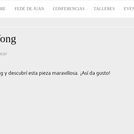
RE
FEDE DE JUAN
CONFERENCIAS
TALLERES
EVE
Yong
tear
y descubrí esta pieza maravillosa. ¡Así da gusto!