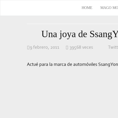
HOME
MAGO MO
Una joya de Ssang
9 febrero, 2011
39568 veces
Twit
Actué para la marca de automóviles SsangYong 