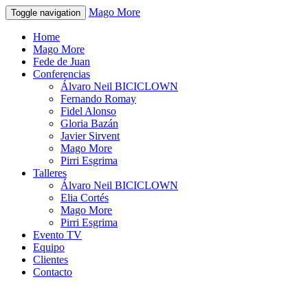
Mago More
Toggle navigation
Home
Mago More
Fede de Juan
Conferencias
Álvaro Neil BICICLOWN
Fernando Romay
Fidel Alonso
Gloria Bazán
Javier Sirvent
Mago More
Pirri Esgrima
Talleres
Álvaro Neil BICICLOWN
Elia Cortés
Mago More
Pirri Esgrima
Evento TV
Equipo
Clientes
Contacto